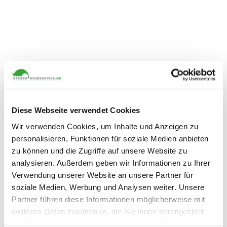
Kunden, die diesen Artikel gekauft haben, kauften
auch
Diese Webseite verwendet Cookies
Kunden die sich diesen Artikel gekauft haben, kauften auch folgende
Artikel.
Wir verwenden Cookies, um Inhalte und Anzeigen zu
personalisieren, Funktionen für soziale Medien anbieten
zu können und die Zugriffe auf unsere Website zu
analysieren. Außerdem geben wir Informationen zu Ihrer
Verwendung unserer Website an unsere Partner für
soziale Medien, Werbung und Analysen weiter. Unsere
Partner führen diese Informationen möglicherweise mit
Doppelpack - 2x6 Filtertüten
Fronthaube mit
weiteren Daten zusammen, die Sie ihnen bereitgestellt
FP140/150 passend für
Tütenhalterung für Vorwerk
haben oder die sie im Rahmen Ihrer Nutzung der Dienste