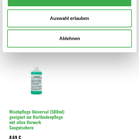
4 Wischtücher Universal
HEPA-Set passend für Vorwerk
geeignet zur Hartbodenpflege
Kobold 135 / 136
mit Vorwerk SP520 und SP530
Auswahl erlauben
31,99 €
29,88 €
49,80 €
Ablehnen
In den Warenkorb
In den Warenkorb
Wischpflege Universal (500ml)
geeignet zur Hartbodenpflege
mit allen Vorwerk
Saugwischern
8,69 €