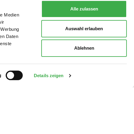
Alle zulassen
le Medien
ir
Auswahl erlauben
, Werbung
ren Daten
ienste
Ablehnen
g
Details zeigen
* inkl. MwSt., zzgl.
*