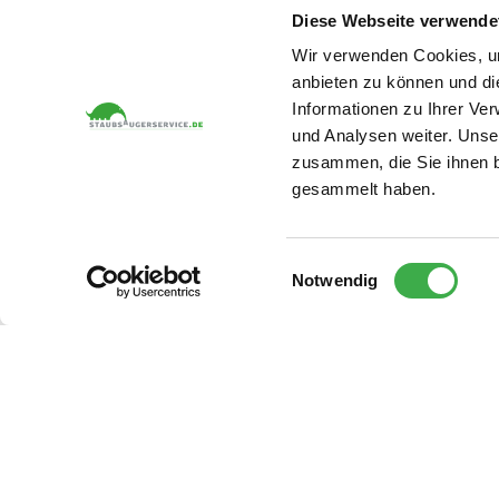
Diese Webseite verwende
Händler- und Herstellerinformationen
Wir verwenden Cookies, um
anbieten zu können und di
Informationen zu Ihrer Ve
Sie erhalten 24 Monate Garantie (
Garantiebedingungen*
)
und Analysen weiter. Unse
zusammen, die Sie ihnen b
gesammelt haben.
passend zu:
Akkustandsauger Kobold VB 100
Einwilligungsauswahl
Notwendig
Akkustandsauger Kobold VK 7
Händler- und Herstellerinformationen
Sie erhalten 24 Monate Garantie
(
Garantiebedingungen*
)