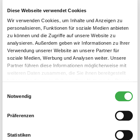
Diese Webseite verwendet Cookies
Wir verwenden Cookies, um Inhalte und Anzeigen zu
Fugendüse passend für alle Vorwerk mit
personalisieren, Funktionen für soziale Medien anbieten
Ovalanschluss
zu können und die Zugriffe auf unsere Website zu
analysieren. Außerdem geben wir Informationen zu Ihrer
Verwendung unserer Website an unsere Partner für
soziale Medien, Werbung und Analysen weiter. Unsere
Partner führen diese Informationen möglicherweise mit
weiteren Daten zusammen, die Sie ihnen bereitgestellt
Möbelpinsel passend für alle Vorwerk mit
haben oder die sie im Rahmen Ihrer Nutzung der Dienste
Ovalanschluss
gesammelt haben.
Einwilligungsauswahl
Notwendig
Präferenzen
Textildüse passend für alle Vorwerk mit
Statistiken