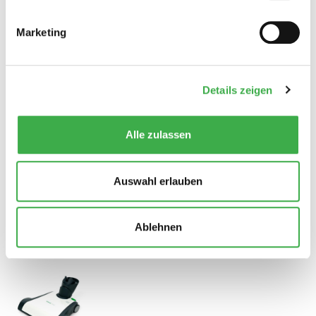
Ovalanschluss
Marketing
Details zeigen
Düsenset 3-teilig passend für alle Vorwerk mit
Ovalanschluss
Alle zulassen
Auswahl erlauben
Ablehnen
Teleskoprohr für alle Vorwerk Modelle mit
Ovalanschluss